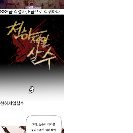
SSS급 각성자, F급으로 회귀하다
천하제일살수