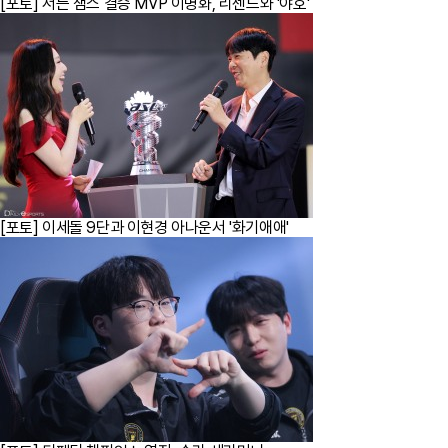
[포토] 서든 챔스 결승 MVP 이병화, 리센느와 '야호'
[포토] 이세돌 9단과 이현경 아나운서 '화기애애'