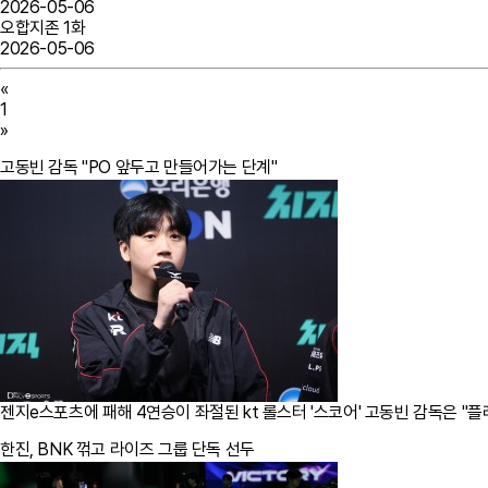
2026-05-06
오합지존 1화
2026-05-06
«
1
»
고동빈 감독 "PO 앞두고 만들어가는 단계"
젠지e스포츠에 패해 4연승이 좌절된 kt 롤스터 '스코어' 고동빈 감독은 "플
한진, BNK 꺾고 라이즈 그룹 단독 선두