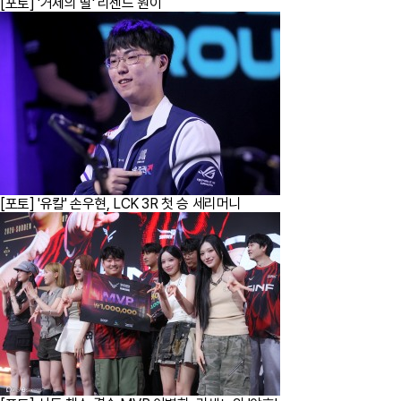
[포토] '거제의 딸' 리센느 원이
[포토] '유칼' 손우현, LCK 3R 첫 승 세리머니