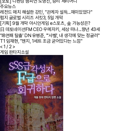
[포토] 디펜딩 챔피언 노영진, 승리 세리머니
주요뉴스
레전드 매치 해설한 강민, "관계자 설득...재미있었다"
펍지 글로벌 시리즈 서킷3, 5일 개막
[기획] 9월 개막 아시안게임 e스포츠, 金 가능성은?
日 데토네이션FM CEO 우메자키, 세상 떠나...향년 43세
'18연패 탈출' DN 유병준, "'샤벨', 내 생각에 맞는 정글러"
T1 임재현, "젠지, 1세트 조금 굳어있다는 느낌"
<
1
/ 2
>
게임 판타지소설